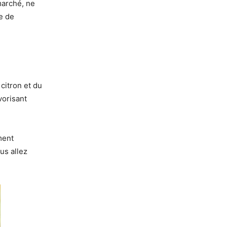
marché, ne
e de
 citron et du
vorisant
ment
us allez