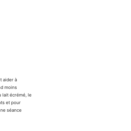
t aider à
nd moins
 lait écrémé, le
nts et pour
 une séance