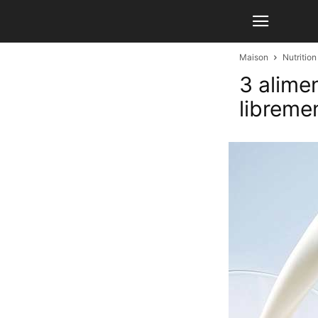
Maison
Nutritio
3 alime
libremen