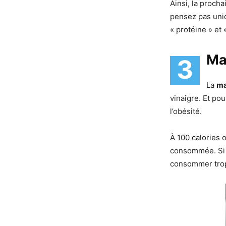
Ainsi, la proch
pensez pas uni
« protéine » et «
Ma
3
La
ma
vinaigre. Et pou
l’obésité.
À 100 calories 
consommée. Si v
consommer trop