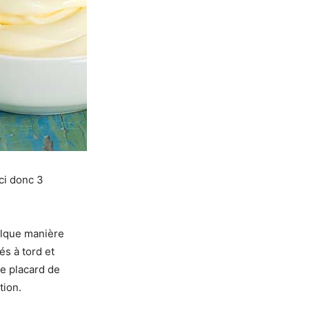
ici donc 3
elque manière
és à tord et
ce placard de
tion.