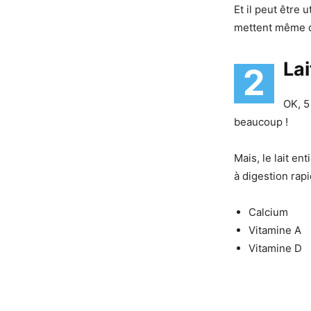
Et il peut être
mettent même d
Lai
2
OK, 5
beaucoup !
Mais, le lait en
à digestion rapi
Calcium
Vitamine A
Vitamine D