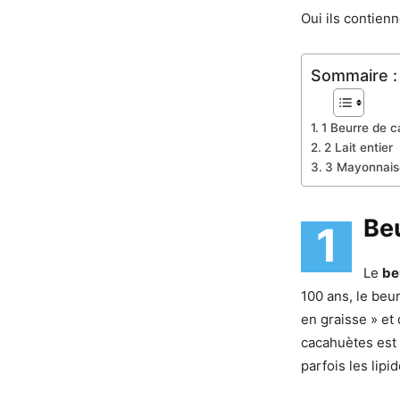
Oui ils contien
Sommaire :
1 Beurre de 
2 Lait entier
3 Mayonnais
Be
1
Le
be
100 ans, le beu
en graisse » et
cacahuètes est p
parfois les lipi