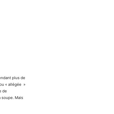
pendant plus de
 ou « allégée »
e de
 à soupe. Mais