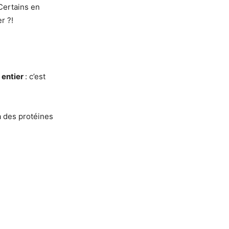
 Certains en
r ?!
t entier
: c’est
 a des protéines