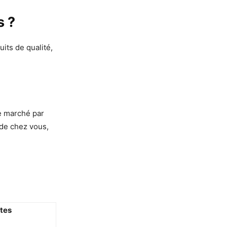
s ?
its de qualité,
le marché par
 de chez vous,
tes