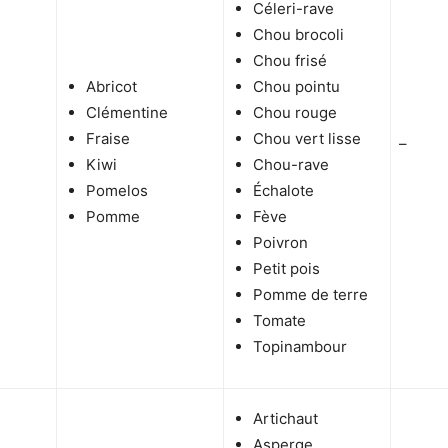
Céleri-rave
Chou brocoli
Chou frisé
Abricot
Chou pointu
Clémentine
Chou rouge
Fraise
Chou vert lisse
–
Kiwi
Chou-rave
Pomelos
Échalote
Pomme
Fève
Poivron
Petit pois
Pomme de terre
Tomate
Topinambour
Artichaut
Asperge