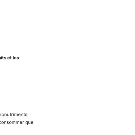
uits et les
cronutriments,
ne consommer que