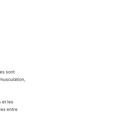
mes sont
 musculation,
 et les
les entre