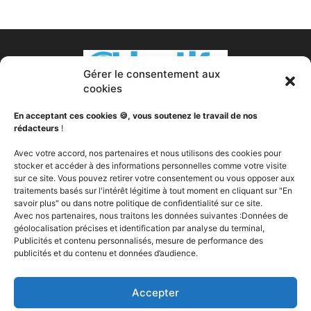
Gérer le consentement aux
cookies
En acceptant ces cookies 🍪, vous soutenez le travail de nos
rédacteurs
!
À PROPOS DE NOUS
Avec votre accord, nos partenaires et nous utilisons des cookies pour
stocker et accéder à des informations personnelles comme votre visite
sur ce site. Vous pouvez retirer votre consentement ou vous opposer aux
Votre transformation est notre passion. Nous sommes
traitements basés sur l'intérêt légitime à tout moment en cliquant sur "En
votre partenaire fitness, votre nutritionniste, votre coach
savoir plus" ou dans notre politique de confidentialité sur ce site.
sportif, votre expert en compléments alimentaires, votre
Avec nos partenaires, nous traitons les données suivantes :Données de
soutien. Objectifs Fitness a pour vocation de vous aider à
géolocalisation précises et identification par analyse du terminal,
changer, peut importe votre ou vos objectifs, vous fournir
Publicités et contenu personnalisés, mesure de performance des
publicités et du contenu et données d’audience.
les la technologie, les outils et les produits dont vous avez
besoin pour brûler de la graisse, construire du muscle et
devenir la meilleure version de vous même, Your best self.
Accepter
Contactez-nous:
contact@objectifs-fitness.com