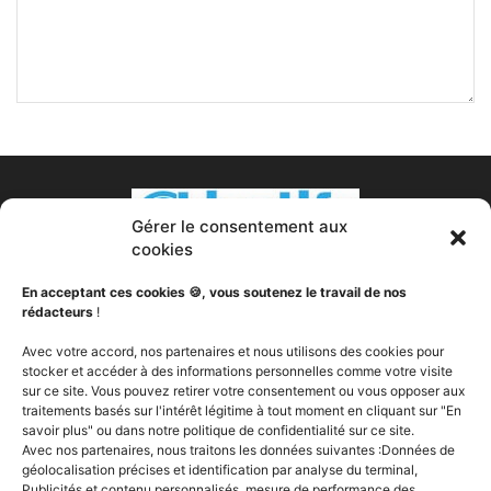
Gérer le consentement aux
cookies
En acceptant ces cookies 🍪, vous soutenez le travail de nos
rédacteurs
!
À PROPOS DE NOUS
Avec votre accord, nos partenaires et nous utilisons des cookies pour
stocker et accéder à des informations personnelles comme votre visite
sur ce site. Vous pouvez retirer votre consentement ou vous opposer aux
Votre transformation est notre passion. Nous sommes
traitements basés sur l'intérêt légitime à tout moment en cliquant sur "En
votre partenaire fitness, votre nutritionniste, votre coach
savoir plus" ou dans notre politique de confidentialité sur ce site.
sportif, votre expert en compléments alimentaires, votre
Avec nos partenaires, nous traitons les données suivantes :Données de
soutien. Objectifs Fitness a pour vocation de vous aider à
géolocalisation précises et identification par analyse du terminal,
changer, peut importe votre ou vos objectifs, vous fournir
Publicités et contenu personnalisés, mesure de performance des