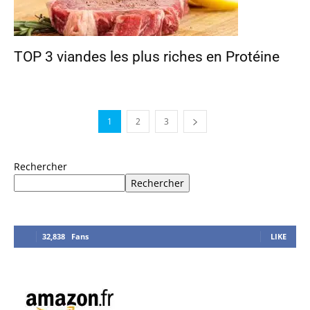
TOP 3 viandes les plus riches en Protéine
1
2
3
Rechercher
Rechercher
32,838
Fans
LIKE