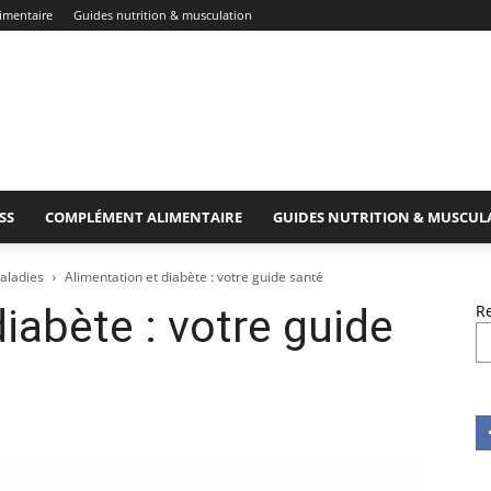
imentaire
Guides nutrition & musculation
SS
COMPLÉMENT ALIMENTAIRE
GUIDES NUTRITION & MUSCUL
maladies
Alimentation et diabète : votre guide santé
iabète : votre guide
R