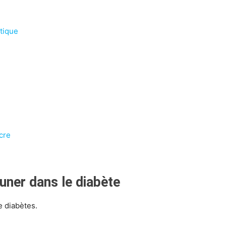
tique
cre
uner dans le diabète
e diabètes.