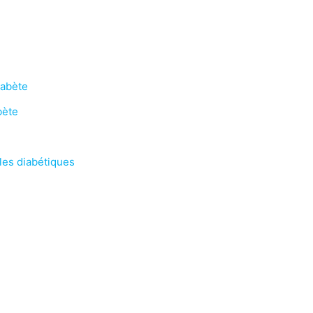
iabète
bète
 les diabétiques