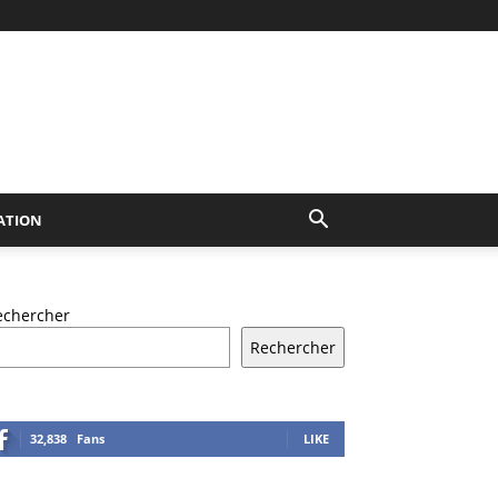
ATION
echercher
Rechercher
32,838
Fans
LIKE