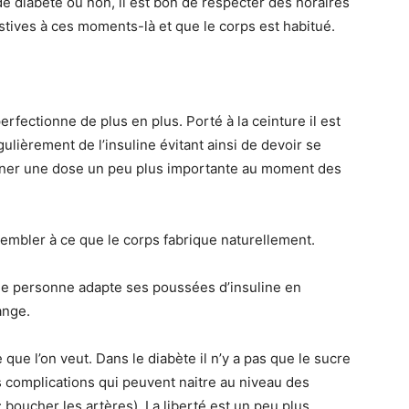
e diabète ou non, il est bon de respecter des horaires
estives à ces moments-là et que le corps est habitué.
erfectionne de plus en plus. Porté à la ceinture il est
gulièrement de l’insuline évitant ainsi de devoir se
onner une dose un peu plus importante au moment des
sembler à ce que le corps fabrique naturellement.
que personne adapte ses poussées d’insuline en
ange.
que l’on veut. Dans le diabète il n’y a pas que le sucre
es complications qui peuvent naitre au niveau des
: boucher les artères). La liberté est un peu plus