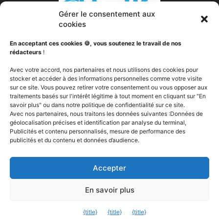
Gérer le consentement aux
cookies
En acceptant ces cookies 🍪, vous soutenez le travail de nos
rédacteurs
!
À PROPOS DE NOUS
Avec votre accord, nos partenaires et nous utilisons des cookies pour
stocker et accéder à des informations personnelles comme votre visite
sur ce site. Vous pouvez retirer votre consentement ou vous opposer aux
Votre transformation est notre passion. Nous sommes
traitements basés sur l'intérêt légitime à tout moment en cliquant sur "En
votre partenaire fitness, votre nutritionniste, votre coach
savoir plus" ou dans notre politique de confidentialité sur ce site.
sportif, votre expert en compléments alimentaires, votre
Avec nos partenaires, nous traitons les données suivantes :Données de
soutien. Objectifs Fitness a pour vocation de vous aider à
géolocalisation précises et identification par analyse du terminal,
changer, peut importe votre ou vos objectifs, vous fournir
Publicités et contenu personnalisés, mesure de performance des
publicités et du contenu et données d’audience.
les la technologie, les outils et les produits dont vous avez
besoin pour brûler de la graisse, construire du muscle et
devenir la meilleure version de vous même, Your best self.
Accepter
Contactez-nous:
contact@objectifs-fitness.com
En savoir plus
Quitter la version mobile
{title}
{title}
{title}