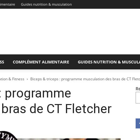
imentaire
Guides nutrition & musculation
SS
COMPLÉMENT ALIMENTAIRE
GUIDES NUTRITION & MUSCUL
ion & Fitness
Biceps & triceps : programme musculation des bras de CT Flet
 : programme
R
bras de CT Fletcher