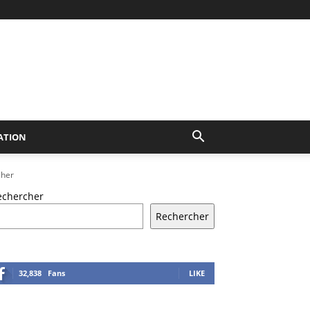
ATION
cher
echercher
Rechercher
32,838
Fans
LIKE