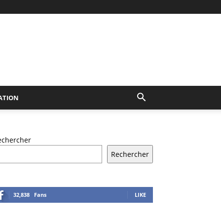
ATION
echercher
Rechercher
32,838
Fans
LIKE