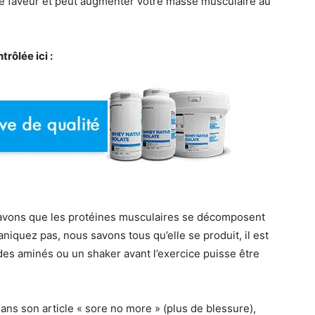
tre faveur et peut augmenter votre masse musculaire au
rôlée ici :
s savons que les protéines musculaires se décomposent
niquez pas, nous savons tous qu’elle se produit, il est
ides aminés ou un shaker avant l’exercice puisse être
ans son article « sore no more » (plus de blessure),