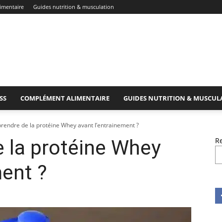
imentaire
Guides nutrition & musculation
SS
COMPLÉMENT ALIMENTAIRE
GUIDES NUTRITION & MUSCUL
 prendre de la protéine Whey avant l’entrainement ?
e la protéine Whey
R
ment ?