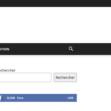
ATION
echercher
Rechercher
32,838
Fans
LIKE