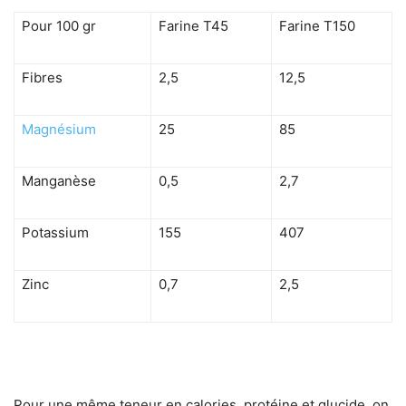
Pour 100 gr
Farine T45
Farine T150
Fibres
2,5
12,5
Magnésium
25
85
Manganèse
0,5
2,7
Potassium
155
407
Zinc
0,7
2,5
Pour une même teneur en calories, protéine et glucide, on