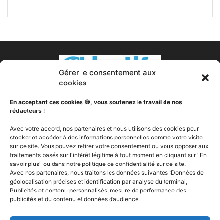
Gérer le consentement aux
cookies
En acceptant ces cookies 🍪, vous soutenez le travail de nos
rédacteurs
!
À PROPOS DE NOUS
Avec votre accord, nos partenaires et nous utilisons des cookies pour
stocker et accéder à des informations personnelles comme votre visite
sur ce site. Vous pouvez retirer votre consentement ou vous opposer aux
Votre transformation est notre passion. Nous sommes
traitements basés sur l'intérêt légitime à tout moment en cliquant sur "En
votre partenaire fitness, votre nutritionniste, votre coach
savoir plus" ou dans notre politique de confidentialité sur ce site.
sportif, votre expert en compléments alimentaires, votre
Avec nos partenaires, nous traitons les données suivantes :Données de
soutien. Objectifs Fitness a pour vocation de vous aider à
géolocalisation précises et identification par analyse du terminal,
changer, peut importe votre ou vos objectifs, vous fournir
Publicités et contenu personnalisés, mesure de performance des
publicités et du contenu et données d’audience.
les la technologie, les outils et les produits dont vous avez
besoin pour brûler de la graisse, construire du muscle et