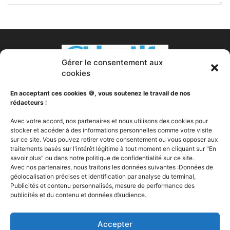
Gérer le consentement aux
cookies
En acceptant ces cookies 🍪, vous soutenez le travail de nos
rédacteurs
!
À PROPOS DE NOUS
Avec votre accord, nos partenaires et nous utilisons des cookies pour
stocker et accéder à des informations personnelles comme votre visite
sur ce site. Vous pouvez retirer votre consentement ou vous opposer aux
Votre transformation est notre passion. Nous sommes
traitements basés sur l'intérêt légitime à tout moment en cliquant sur "En
votre partenaire fitness, votre nutritionniste, votre coach
savoir plus" ou dans notre politique de confidentialité sur ce site.
sportif, votre expert en compléments alimentaires, votre
Avec nos partenaires, nous traitons les données suivantes :Données de
soutien. Objectifs Fitness a pour vocation de vous aider à
géolocalisation précises et identification par analyse du terminal,
changer, peut importe votre ou vos objectifs, vous fournir
Publicités et contenu personnalisés, mesure de performance des
publicités et du contenu et données d’audience.
les la technologie, les outils et les produits dont vous avez
besoin pour brûler de la graisse, construire du muscle et
devenir la meilleure version de vous même, Your best self.
Accepter