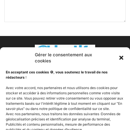
Gérer le consentement aux
cookies
En acceptant ces cookies 🍪, vous soutenez le travail de nos
rédacteurs
!
À PROPOS DE NOUS
Avec votre accord, nos partenaires et nous utilisons des cookies pour
stocker et accéder à des informations personnelles comme votre visite
sur ce site. Vous pouvez retirer votre consentement ou vous opposer aux
Votre transformation est notre passion. Nous sommes
traitements basés sur l'intérêt légitime à tout moment en cliquant sur "En
votre partenaire fitness, votre nutritionniste, votre coach
savoir plus" ou dans notre politique de confidentialité sur ce site.
sportif, votre expert en compléments alimentaires, votre
Avec nos partenaires, nous traitons les données suivantes :Données de
soutien. Objectifs Fitness a pour vocation de vous aider à
géolocalisation précises et identification par analyse du terminal,
changer, peut importe votre ou vos objectifs, vous fournir
Publicités et contenu personnalisés, mesure de performance des
publicités et du contenu et données d’audience.