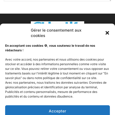
Gérer le consentement aux
cookies
En acceptant ces cookies 🍪, vous soutenez le travail de nos
rédacteurs
!
À PROPOS DE NOUS
Avec votre accord, nos partenaires et nous utilisons des cookies pour
stocker et accéder à des informations personnelles comme votre visite
sur ce site. Vous pouvez retirer votre consentement ou vous opposer aux
Votre transformation est notre passion. Nous sommes
traitements basés sur l'intérêt légitime à tout moment en cliquant sur "En
votre partenaire fitness, votre nutritionniste, votre coach
savoir plus" ou dans notre politique de confidentialité sur ce site.
sportif, votre expert en compléments alimentaires, votre
Avec nos partenaires, nous traitons les données suivantes :Données de
soutien. Objectifs Fitness a pour vocation de vous aider à
géolocalisation précises et identification par analyse du terminal,
changer, peut importe votre ou vos objectifs, vous fournir
Publicités et contenu personnalisés, mesure de performance des
publicités et du contenu et données d’audience.
les la technologie, les outils et les produits dont vous avez
besoin pour brûler de la graisse, construire du muscle et
devenir la meilleure version de vous même, Your best self.
Accepter